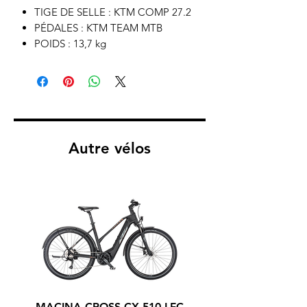
TIGE DE SELLE : KTM COMP 27.2
PÉDALES : KTM TEAM MTB
POIDS : 13,7 kg
Autre vélos
MACINA CROSS CX 510 LFC
MACINA MULTI URB