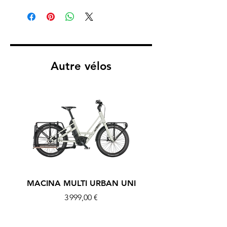
Autre vélos
MACINA MULTI URBAN UNI
MACINA MULTI U
Prix
3 999,00 €