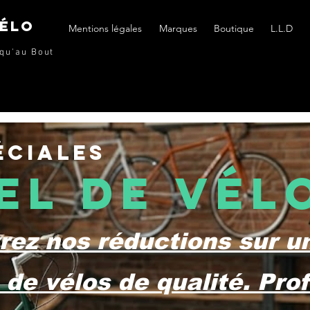
vÉlo
Mentions légales
Marques
Boutique
L.L.D
qu'au Bout
éciales
el de Vél
ez nos réductions sur u
 de vélos de qualité. Prof