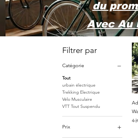
du prom
Avec Au 
Filtrer par
Catégorie
Tout
urbain électrique
Trekking Electrique
Vélo Musculaire
Ad
VTT Tout Suspendu
Wa
Pri
4 3
Prix