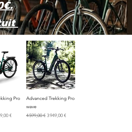
0€.
tuit
apide
Aperçu rapide
kking Pro
Advanced Trekking Pro
wave
x promotionnel
Prix original
Prix promotionnel
9,00 €
4 599,00 €
3 949,00 €