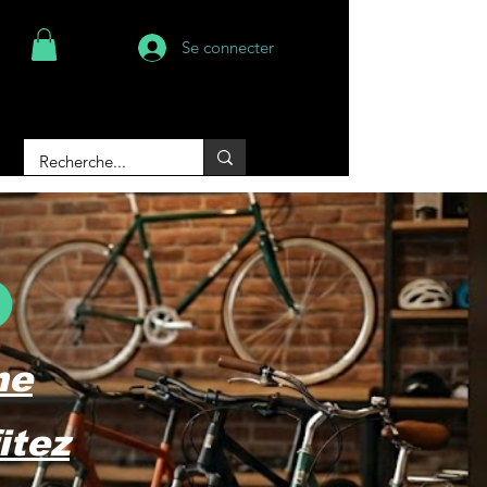
Se connecter
o
ne
itez