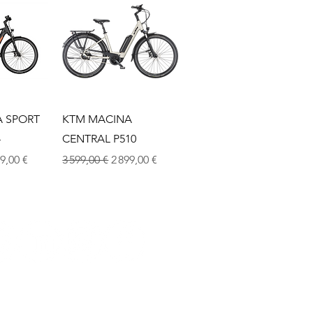
apide
Aperçu rapide
 SPORT
KTM MACINA
4
CENTRAL P510
x promotionnel
Prix original
Prix promotionnel
9,00 €
3 599,00 €
2 899,00 €
info@micheldevelo.com
le d'Avray: +33 6 52 22 19 43