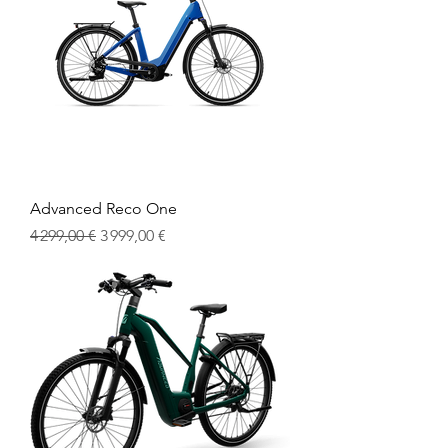
Advanced Reco One
Prix original
Prix promotionnel
4 299,00 €
3 999,00 €