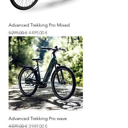
Advanced Trekking Pro Mixed
Prix original
Prix promotionnel
5 299,00 €
4 499,00 €
Advanced Trekking Pro wave
Prix original
Prix promotionnel
4 599,00 €
3 949,00 €