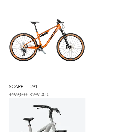
SCARP LT 291
Prix original
Prix promotionnel
4 199,00 €
3 999,00 €