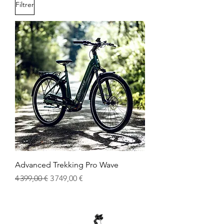
Filtrer
Advanced Trekking Pro Wave
Prix original
Prix promotionnel
4 399,00 €
3 749,00 €