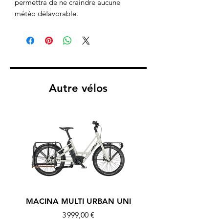
permettra de ne craindre aucune
météo défavorable.
Autre vélos
MACINA MULTI URBAN UNI
MACINA MULTI U
Prix
3 999,00 €