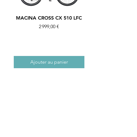
MACINA CROSS CX 510 LFC
MACINA MULTI URB
Prix
2 999,00 €
Ajouter au panier