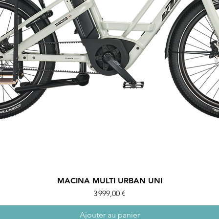
MACINA MULTI URBAN UNI
Prix
3 999,00 €
Ajouter au panier