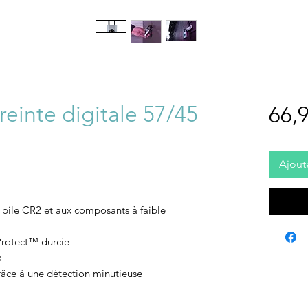
einte digitale 57/45
66,9
Ajout
 pile CR2 et aux composants à faible
Protect™ durcie
s
râce à une détection minutieuse