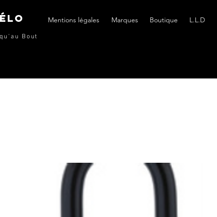
vÉlo
Mentions légales
Marques
Boutique
L.L.D
qu'au Bout